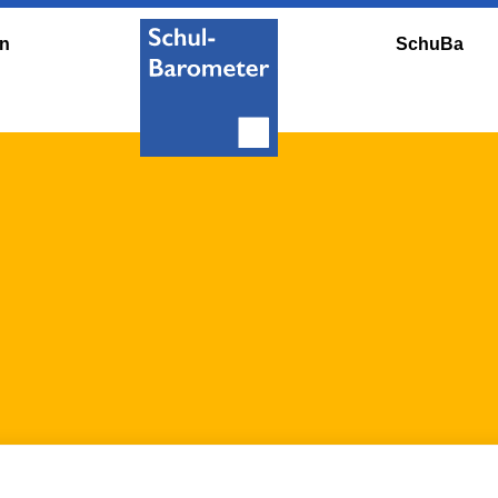
en
SchuBa