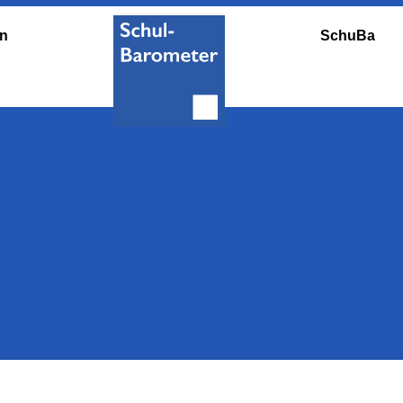
en
SchuBa