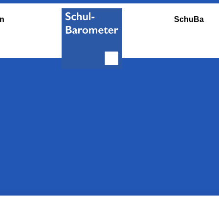
en
SchuBa