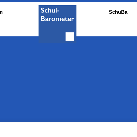
en
SchuBa