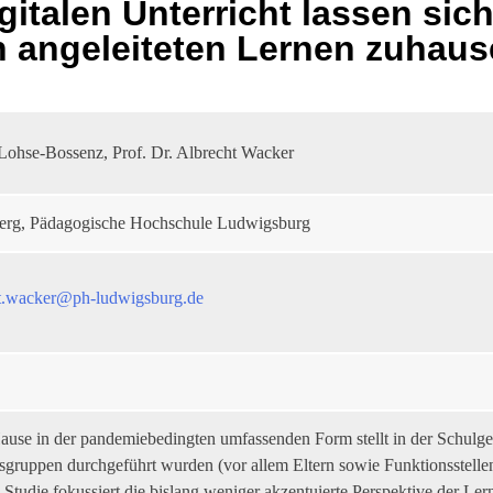
italen Unterricht lassen sic
h angeleiteten Lernen zuhaus
 Lohse-Bossenz, Prof. Dr. Albrecht Wacker
erg, Pädagogische Hochschule Ludwigsburg
ht.wacker@ph-ludwigsburg.de
Hause in der pandemiebedingten umfassenden Form stellt in der Schulge
sgruppen durchgeführt wurden (vor allem Eltern sowie Funktionsstell
Studie fokussiert die bislang weniger akzentuierte Perspektive der Le