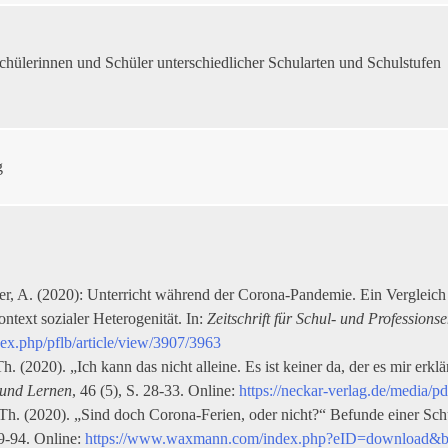
chülerinnen und Schüler unterschiedlicher Schularten und Schulstufen
g
er, A. (2020): Unterricht während der Corona-Pandemie. Ein Verglei
text sozialer Heterogenität. In:
Zeitschrift für Schul- und Professions
dex.php/pflb/article/view/3907/3963
. (2020). „Ich kann das nicht alleine. Es ist keiner da, der es mir erk
 und Lernen
, 46 (5), S. 28-33. Online:
https://neckar-verlag.de/media/p
Th. (2020). „Sind doch Corona-Ferien, oder nicht?“ Befunde einer Sc
79-94. Online:
https://www.waxmann.com/index.php?eID=download&