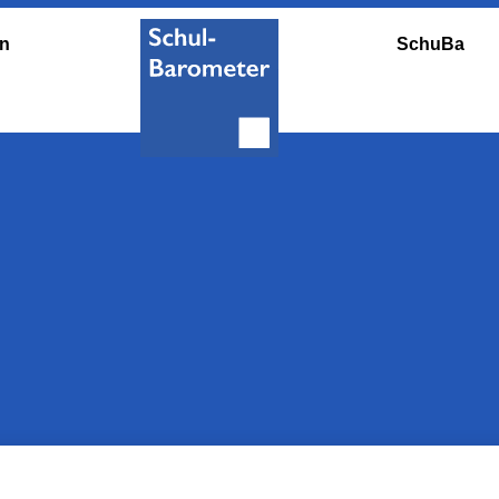
en
SchuBa