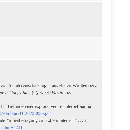
ch von Schülereinschätzungen aus Baden-Württemberg
entwicklung
, Jg. 2 (6), S. 84-99. Online:
lärt!“. Befunde einer explorativen Schülerbefragung
df/e4/d0/ac/11-2020-05G.pdf
hüler*innenbefragung zum „Fernunterricht“.
Die
buchnr=4231