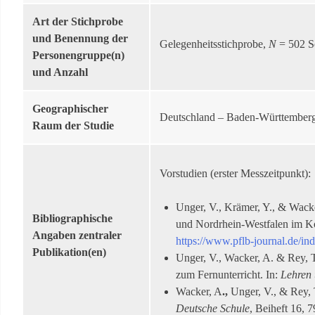
Art der Stichprobe
und Benennung der
Gelegenheitsstichprobe,
N
= 502 S
Personengruppe(n)
und Anzahl
Geographischer
Deutschland – Baden-Württember
Raum der Studie
Vorstudien (erster Messzeitpunkt):
Unger, V., Krämer, Y., & Wack
Bibliographische
und Nordrhein-Westfalen im Kon
Angaben zentraler
https://www.pflb-journal.de/in
Publikation(en)
Unger, V., Wacker, A. & Rey, Th
zum Fernunterricht. In:
Lehren
Wacker, A
.,
Unger, V., & Rey, 
Deutsche Schule
, Beiheft 16, 