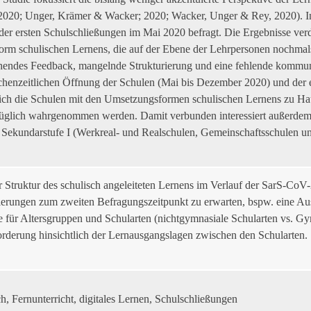
2020; Unger, Krämer & Wacker; 2020; Wacker, Unger & Rey, 2020). In
er ersten Schulschließungen im Mai 2020 befragt. Die Ergebnisse verde
m schulischen Lernens, die auf der Ebene der Lehrpersonen nochmals 
chendes Feedback, mangelnde Strukturierung und eine fehlende kommun
schenzeitlichen Öffnung der Schulen (Mai bis Dezember 2020) und der
n sich die Schulen mit den Umsetzungsformen schulischen Lernens zu Ha
glich wahrgenommen werden. Damit verbunden interessiert außerdem,
 Sekundarstufe I (Werkreal- und Realschulen, Gemeinschaftsschulen u
 Struktur des schulisch angeleiteten Lernens im Verlauf der SarS-Co
urierungen zum zweiten Befragungszeitpunkt zu erwarten, bspw. eine 
e für Altersgruppen und Schularten (nichtgymnasiale Schularten vs. 
orderung hinsichtlich der Lernausgangslagen zwischen den Schularten.
h, Fernunterricht, digitales Lernen, Schulschließungen