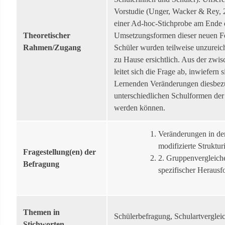
Vorstudie (Unger, Wacker & Rey, 
einer Ad-hoc-Stichprobe am Ende d
Theoretischer
Umsetzungsformen dieser neuen For
Rahmen/Zugang
Schüler wurden teilweise unzurei
zu Hause ersichtlich. Aus der zwi
leitet sich die Frage ab, inwiefer
Lernenden Veränderungen diesbezü
unterschiedlichen Schulformen der
werden können.
Veränderungen in der
modifizierte Strukt
Fragestellung(en) der
2. Gruppenvergleich
Befragung
spezifischer Herausf
Themen in
Schülerbefragung, Schulartvergleic
Stichworten