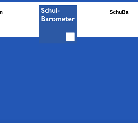
en
SchuBa